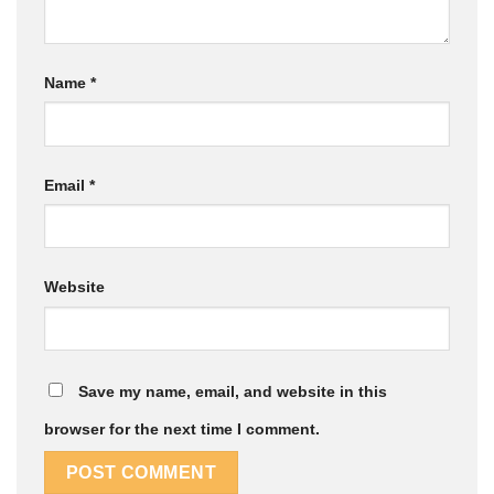
Name
*
Email
*
Website
Save my name, email, and website in this
browser for the next time I comment.