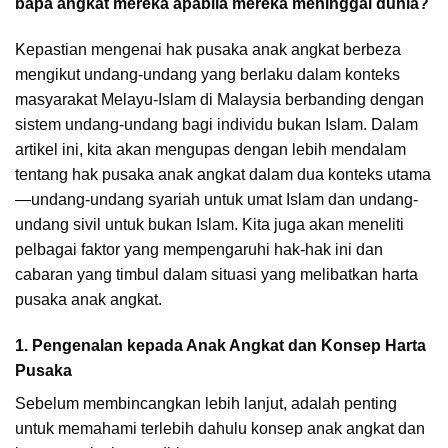
bapa angkat mereka apabila mereka meninggal dunia?
Kepastian mengenai hak pusaka anak angkat berbeza
mengikut undang-undang yang berlaku dalam konteks
masyarakat Melayu-Islam di Malaysia berbanding dengan
sistem undang-undang bagi individu bukan Islam. Dalam
artikel ini, kita akan mengupas dengan lebih mendalam
tentang hak pusaka anak angkat dalam dua konteks utama
—undang-undang syariah untuk umat Islam dan undang-
undang sivil untuk bukan Islam. Kita juga akan meneliti
pelbagai faktor yang mempengaruhi hak-hak ini dan
cabaran yang timbul dalam situasi yang melibatkan harta
pusaka anak angkat.
1. Pengenalan kepada Anak Angkat dan Konsep Harta
Pusaka
Sebelum membincangkan lebih lanjut, adalah penting
untuk memahami terlebih dahulu konsep anak angkat dan