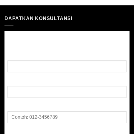
DAPATKAN KONSULTANSI
DAPATKAN KONSULTANSI GUAMAN
Nama:
E-mel:
No. Telefon:
Perkara: