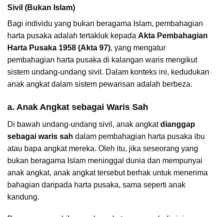
Sivil (Bukan Islam)
Bagi individu yang bukan beragama Islam, pembahagian
harta pusaka adalah tertakluk kepada
Akta Pembahagian
Harta Pusaka 1958 (Akta 97)
, yang mengatur
pembahagian harta pusaka di kalangan waris mengikut
sistem undang-undang sivil. Dalam konteks ini, kedudukan
anak angkat dalam sistem pewarisan adalah berbeza.
a. Anak Angkat sebagai Waris Sah
Di bawah undang-undang sivil, anak angkat
dianggap
sebagai waris sah
dalam pembahagian harta pusaka ibu
atau bapa angkat mereka. Oleh itu, jika seseorang yang
bukan beragama Islam meninggal dunia dan mempunyai
anak angkat, anak angkat tersebut berhak untuk menerima
bahagian daripada harta pusaka, sama seperti anak
kandung.