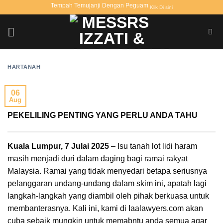
Skip
Tempah Temujanji Dengan Peguam
Klik Di sini
to
content
HARTANAH
06
Aug
PEKELILING PENTING YANG PERLU ANDA TAHU
Kuala Lumpur, 7 Julai 2025
– Isu tanah lot lidi haram
masih menjadi duri dalam daging bagi ramai rakyat
Malaysia. Ramai yang tidak menyedari betapa seriusnya
pelanggaran undang-undang dalam skim ini, apatah lagi
langkah-langkah yang diambil oleh pihak berkuasa untuk
membanterasnya. Kali ini, kami di Iaalawyers.com akan
cuba sebaik mungkin untuk memabntu anda semua agar