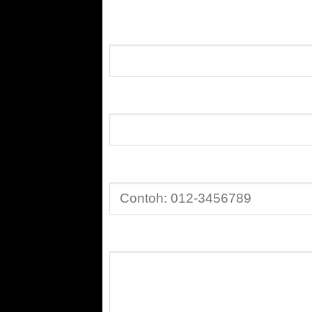
Nama:
E-mel:
No. Telefon
Perkara: