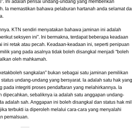
”. Ini adalah perisai undang-undang yang memberikan
nah. Ia memastikan bahawa pelaburan hartanah anda selamat da
a.
uhnya. KTN sendiri menyatakan bahawa jaminan ini adalah
erikut seksyen ini”. Ini bermakna, terdapat beberapa keadaan
 ini retak atau pecah. Keadaan-keadaan ini, seperti penipuan
ilik yang pada asalnya tidak boleh disangkal menjadi “boleh
batalkan oleh mahkamah.
t “ketakboleh sangkalan” bukan sebagai satu jaminan pemilikan
u status undang-undang yang bersyarat. Ia adalah satu hak yan
g pada integriti proses pendaftaran yang melahirkannya. Ia
leh dipecahkan, sebaliknya ia adalah satu anggapan undang-
adalah sah. Anggapan ini boleh disangkal dan status hak mil
ka terbukti ia diperoleh melalui cara-cara yang menyalahi
an pemalsuan.