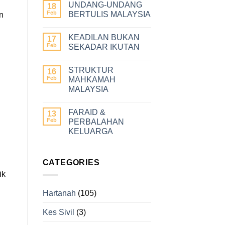
UNDANG-UNDANG
18
Feb
BERTULIS MALAYSIA
n
KEADILAN BUKAN
17
Feb
SEKADAR IKUTAN
STRUKTUR
16
Feb
MAHKAMAH
MALAYSIA
FARAID &
13
Feb
PERBALAHAN
KELUARGA
g
CATEGORIES
ik
Hartanah
(105)
Kes Sivil
(3)