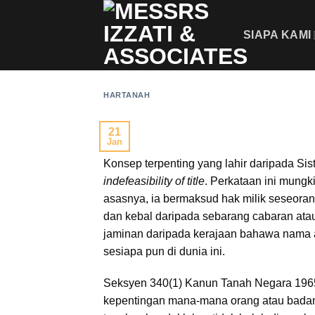
Skip
to
SIAPA KAMI
content
HARTANAH
21
Jan
Konsep terpenting yang lahir daripada Sis
indefeasibility of title
. Perkataan ini mungk
asasnya, ia bermaksud hak milik seseorang
dan kebal daripada sebarang cabaran atau 
jaminan daripada kerajaan bahawa nama a
sesiapa pun di dunia ini.
Seksyen 340(1) Kanun Tanah Negara 1965 
kepentingan mana-mana orang atau badan