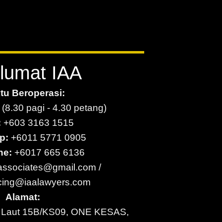
lumat IAA
tu Beroperasi:
 (8.30 pagi - 4.30 petang)
:
+603 3163 1515
p:
+6011 5771 0905
ne:
+6017 665 6136
iassociates@gmail.com
/
cing@iaalawyers.com
Alamat:
u Laut 15B/KS09, ONE KESAS,