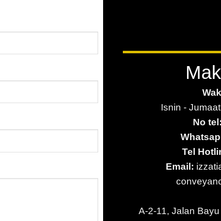
Mak
Wak
Isnin - Jumaat
:
No tel
Whatsap
Tel Hotli
Email:
izzat
conveyan
A-2-11, Jalan Bay