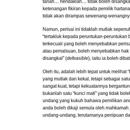
tanah… hendaklah… tidak boleh disangkal
ketenangan fikiran kepada pemilik harta
tidak akan dirampas sewenang-wenangny
Namun, perisai ini tidaklah mutlak sepen
“tertakluk kepada peruntukan-peruntukan b
terkecuali yang boleh menyebabkan perisai
atau pemalsuan, boleh menyebabkan hak m
disangkal” (
defeasible
), iaitu ia boleh di
Oleh itu, adalah lebih tepat untuk meliha
yang mutlak dan kekal, tetapi sebagai sat
sangat kuat, tetapi kekuatannya bergantun
bukanlah satu “kunci mati” yang tidak bo
undang yang kukuh bahawa pemilikan anda 
anda boleh dikaji semula oleh mahkamah ji
undang-undang, terutamanya penipuan d