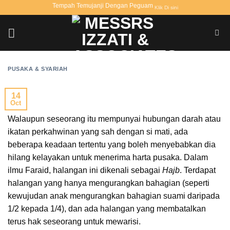
Skip
Tempah Temujanji Dengan Peguam
Klik Di sini
to
content
PUSAKA & SYARIAH
14
Oct
Walaupun seseorang itu mempunyai hubungan darah atau
ikatan perkahwinan yang sah dengan si mati, ada
beberapa keadaan tertentu yang boleh menyebabkan dia
hilang kelayakan untuk menerima harta pusaka. Dalam
ilmu Faraid, halangan ini dikenali sebagai
Hajb
. Terdapat
halangan yang hanya mengurangkan bahagian (seperti
kewujudan anak mengurangkan bahagian suami daripada
1/2 kepada 1/4), dan ada halangan yang membatalkan
terus hak seseorang untuk mewarisi.