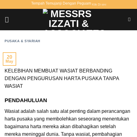
Skip
Tempah Temujanji Dengan Peguam
Klik Di sini
to
content
PUSAKA & SYARIAH
20
May
KELEBIHAN MEMBUAT WASIAT BERBANDING
DENGAN PENGURUSAN HARTA PUSAKA TANPA
WASIAT
PENDAHULUAN
Wasiat adalah salah satu alat penting dalam perancangan
harta pusaka yang membolehkan seseorang menentukan
bagaimana harta mereka akan dibahagikan setelah
mereka meninggal dunia. Tanpa wasiat, pembahagian