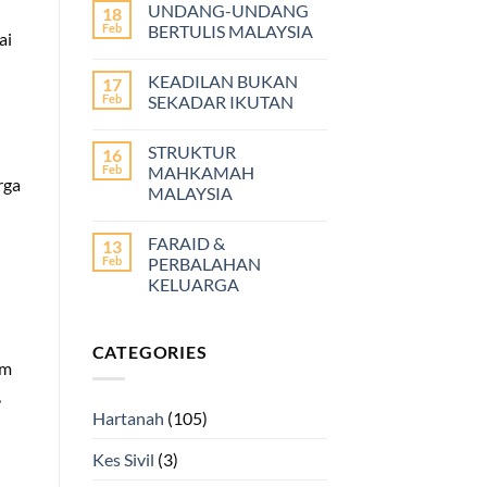
UNDANG-UNDANG
18
Feb
BERTULIS MALAYSIA
ai
KEADILAN BUKAN
17
Feb
SEKADAR IKUTAN
STRUKTUR
16
Feb
MAHKAMAH
rga
MALAYSIA
FARAID &
13
Feb
PERBALAHAN
KELUARGA
CATEGORIES
am
,
Hartanah
(105)
Kes Sivil
(3)