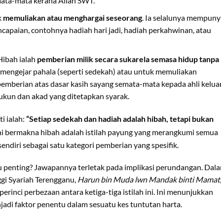
mata-mata kerana Allah SWT.
k
memuliakan atau menghargai seseorang
. Ia selalunya mempuny
ncapaian, contohnya hadiah hari jadi, hadiah perkahwinan, atau
Hibah ialah
pemberian milik secara sukarela semasa hidup tanpa
k mengejar pahala (seperti sedekah) atau untuk memuliakan
i pemberian atas dasar kasih sayang semata-mata kepada ahli kelua
ukun dan akad yang ditetapkan syarak.
i ialah:
“Setiap sedekah dan hadiah adalah hibah, tetapi bukan
ni bermakna hibah adalah istilah payung yang merangkumi semua
 sendiri sebagai satu kategori pemberian yang spesifik.
u penting? Jawapannya terletak pada implikasi perundangan. Dal
gi Syariah Terengganu,
Harun bin Muda lwn Mandak binti Mamat
inci perbezaan antara ketiga-tiga istilah ini. Ini menunjukkan
jadi faktor penentu dalam sesuatu kes tuntutan harta.