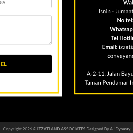
Wak
Isnin - Jumaat
No tel
Whatsap
Tel Hotli
Email:
izzat
conveyan
EL
A-2-11, Jalan Ba
Taman Pendamar In
Copyright 2026 ©
IZZATI AND ASSOCIATES Designed By AJ Dynasty