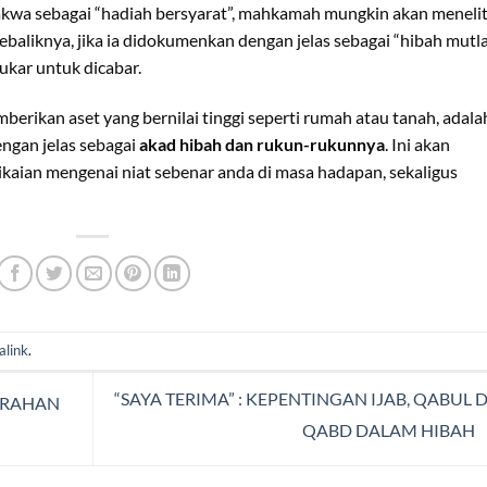
dakwa sebagai “hadiah bersyarat”, mahkamah mungkin akan menelit
ebaliknya, jika ia didokumenkan dengan jelas sebagai “hibah mutla
ukar untuk dicabar.
erikan aset yang bernilai tinggi seperti rumah atau tanah, adala
gan jelas sebagai
akad hibah dan rukun-rukunnya
. Ini akan
kaian mengenai niat sebenar anda di masa hadapan, sekaligus
alink
.
“SAYA TERIMA” : KEPENTINGAN IJAB, QABUL 
ERAHAN
QABD DALAM HIBAH