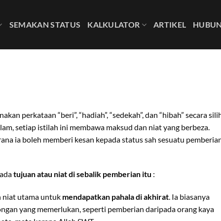
SEMAKAN STATUS
KALKULATOR
ARTIKEL
HUBUN
kan perkataan “beri”, “hadiah”, “sedekah”, dan “hibah” secara sili
lam, setiap istilah ini membawa maksud dan niat yang berbeza.
ana ia boleh memberi kesan kepada status sah sesuatu pemberian
pada
tujuan atau niat di sebalik pemberian itu
:
 niat utama untuk
mendapatkan pahala di akhirat
. Ia biasanya
ngan yang memerlukan, seperti pemberian daripada orang kaya