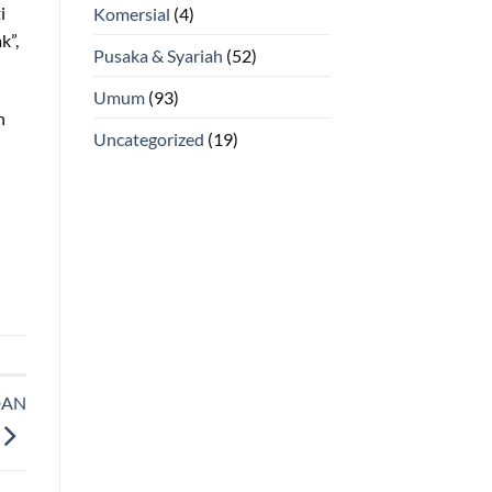
i
Komersial
(4)
k”,
Pusaka & Syariah
(52)
Umum
(93)
h
Uncategorized
(19)
DAN