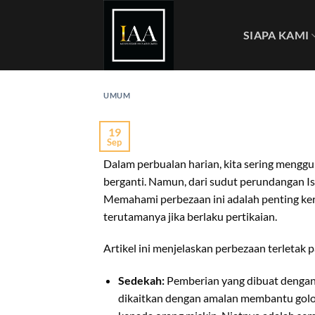
Skip
to
SIAPA KAMI
content
UMUM
19
Sep
Dalam perbualan harian, kita sering mengguna
berganti. Namun, dari sudut perundangan Is
Memahami perbezaan ini adalah penting ker
terutamanya jika berlaku pertikaian.
Artikel ini menjelaskan perbezaan terletak 
Sedekah:
Pemberian yang dibuat dengan
dikaitkan dengan amalan membantu golo