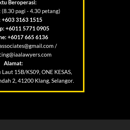
tu Beroperasi:
 (8.30 pagi - 4.30 petang)
:
+603 3163 1515
p:
+6011 5771 0905
ne:
+6017 665 6136
iassociates@gmail.com
/
cing@iaalawyers.com
Alamat:
yu Laut 15B/KS09, ONE KESAS,
dah 2, 41200 Klang, Selangor.